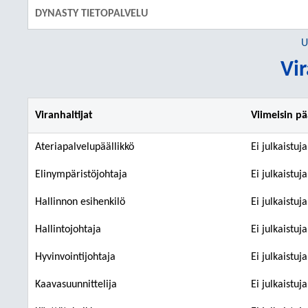
DYNASTY TIETOPALVELU
U
Vir
Viranhaltijat
Viimeisin p
Ateriapalvelupäällikkö
Ei julkaistuj
Elinympäristöjohtaja
Ei julkaistuj
Hallinnon esihenkilö
Ei julkaistuj
Hallintojohtaja
Ei julkaistuj
Hyvinvointijohtaja
Ei julkaistuj
Kaavasuunnittelija
Ei julkaistuj