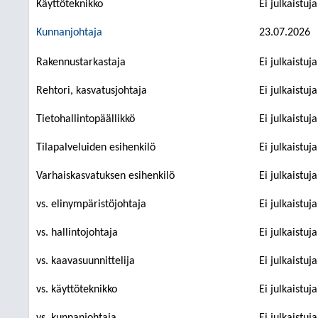
Käyttöteknikko
Ei julkaistuj
Kunnanjohtaja
23.07.2026
Rakennustarkastaja
Ei julkaistuj
Rehtori, kasvatusjohtaja
Ei julkaistuj
Tietohallintopäällikkö
Ei julkaistuj
Tilapalveluiden esihenkilö
Ei julkaistuj
Varhaiskasvatuksen esihenkilö
Ei julkaistuj
vs. elinympäristöjohtaja
Ei julkaistuj
vs. hallintojohtaja
Ei julkaistuj
vs. kaavasuunnittelija
Ei julkaistuj
vs. käyttöteknikko
Ei julkaistuj