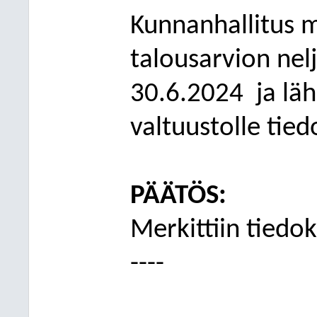
Kunnanhallitus m
talousarvion ne
30.6.2024
ja lä
valtuustolle tied
PÄÄTÖS:
Merkittiin tiedok
----