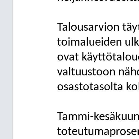
Talousarvion t
toimalueiden ulk
ovat käyttötalou
valtuustoon näh
osastotasolta ko
Tammi-kesäkuun
toteutumaprosent