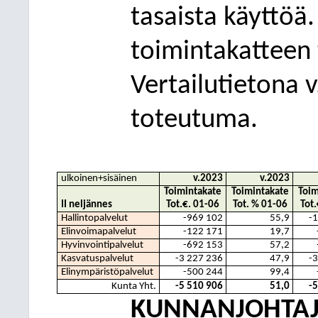
tasaista käyttöä.
toimintakatteen 
Vertailutietona 
toteutuma.
ulkoinen+sisäinen
v.2023
v.2023
Toimintakate
Toimintakate
Toim
II neljännes
Tot.€. 01-06
Tot. % 01-06
Tot.
Hallintopalvelut
-969 102
55,9
-
Elinvoimapalvelut
-122 171
19,7
Hyvinvointipalvelut
-692 153
57,2
Kasvatuspalvelut
-3 227 236
47,9
-
Elinympäristöpalvelut
-500 244
99,4
Kunta Yht.
-5 510 906
51,0
-
KUNNANJOHTAJ